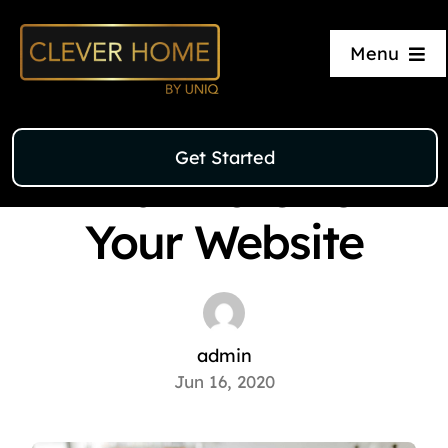
Skip
to
Digital Marketing
•
Inbound Marketing
•
Menu
Marketing Strategy
content
Home
Marketing Tips
Get Started
Units
And Tricks For
Your Website
Our Process
About Us
admin
Jun 16, 2020