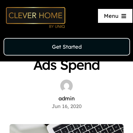
Skip
to
Marketing Strategy
•
Social Media
Menu
content
Techniques to
Home
Reduce Facebook
Get Started
Units
Ads Spend
Our Process
About Us
admin
Jun 16, 2020